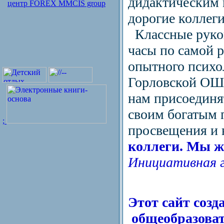
дидактическим 
дорогие коллеги
Классные руков
часы по самой р
опытного психол
Горловской ОШ 
нам присоединят
своим богатым 
;
просвещения и 
коллеги. Мы ж
Инициативная г
Этот сайт созд
общеобразоват