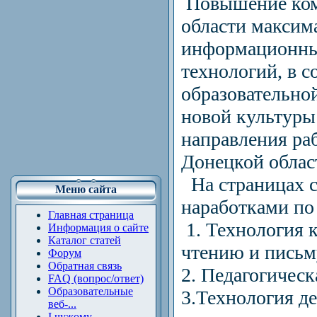
Повышение комп
области максим
информационны
технологий, в с
образовательно
новой культуры
направления ра
Донецкой облас
На страницах с
Меню сайта
наработками по
Главная страница
1. Технология 
Информация о сайте
Каталог статей
чтению и письм
Форум
Обратная связь
2. Педагогическ
FAQ (вопрос/ответ)
Образовательные
3.Технология д
веб-...
І чужому