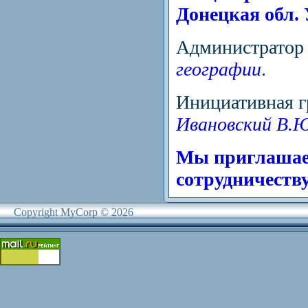
Донецкая обл.
Администрато
географии
.
Инициативная г
Ивановский В.Ю
Мы приглашаем
сотрудничеству
Copyright MyCorp © 2026