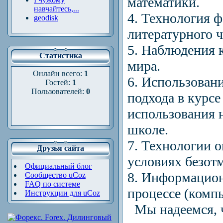
математики.
навчайтесь,...
4. Технология 
geodisk
литературного ч
5. Наблюдения 
Статистика
мира.
Онлайн всего:
1
6. Использован
Гостей:
1
Пользователей:
0
подхода в курсе
использования 
школе.
7. Технологии 
Друзья сайта
условиях безот
Официальный блог
8. Информацион
Сообщество uCoz
FAQ по системе
процессе (комп
Инструкции для uCoz
Мы надеемся, ч