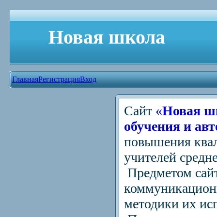
Новая школа
Главная
Регистрация
Вход
Сайт
«
Новая ш
обучения и авт
повышения квал
учителей средн
Предметом сай
коммуникационн
методики их ис