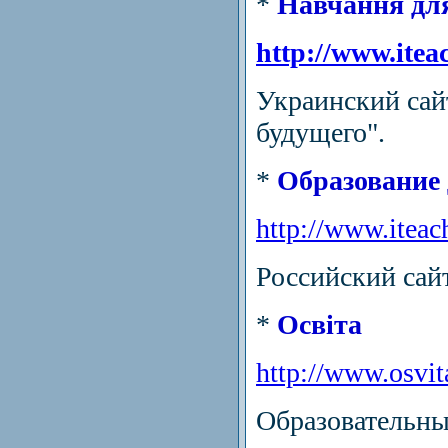
*
Навчання для
http://www.itea
Украинский сай
будущего".
*
Образование 
http://www.iteac
Российский сай
*
Освіта
http://www.osvit
Образовательны