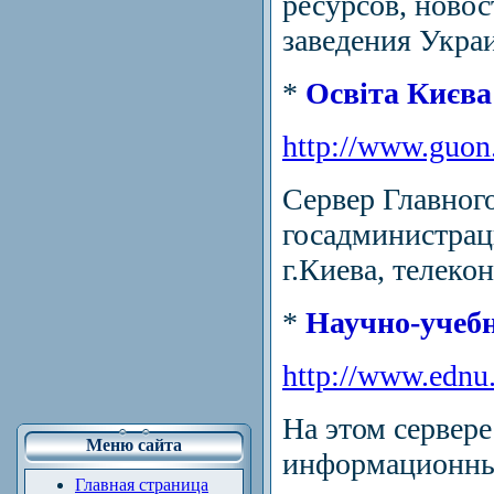
ресурсов, ново
заведения Украи
*
Освіта Києва
http://www.guon.
Сервер Главног
госадминистрац
г.Киева, телеко
*
Научно-учеб
http://www.ednu.
На этом сервере
Меню сайта
информационные
Главная страница