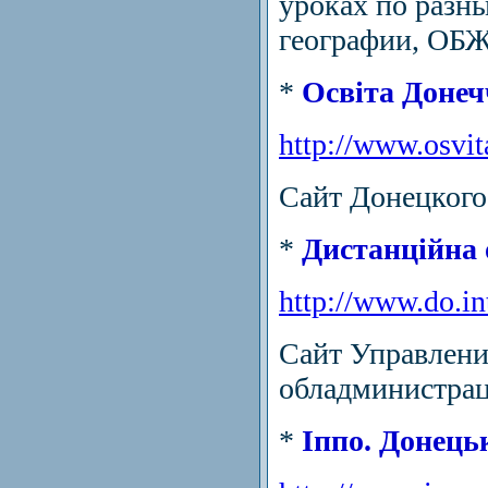
уроках по разн
географии, ОБЖ 
*
Освіта Донеч
http://www.osvit
Сайт Донецкого
*
Дистанційна 
http://www.do.in
Сайт Управлени
обладминистрац
*
Іппо. Донець