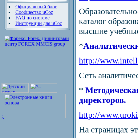
Официальный блог
Образовательно-
Сообщество uCoz
FAQ по системе
каталог образов
Инструкции для uCoz
высшие учебные
*
Аналитическ
http://www.intell
Сеть аналитиче
*
Методическая
директоров.
http://www.uroki
;
На страницах эт