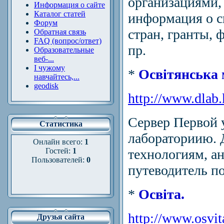
организациями,
Информация о сайте
Каталог статей
информация о с
Форум
стран, гранты, 
Обратная связь
FAQ (вопрос/ответ)
пр.
Образовательные
веб-...
І чужому
*
Освітянська 
навчайтесь,...
geodisk
http://www.dlab.
Сервер Первой 
Статистика
лабораториию.
Онлайн всего:
1
Гостей:
1
технологиям, а
Пользователей:
0
путеводитель п
*
Освіта.
http://www.osvit
Друзья сайта