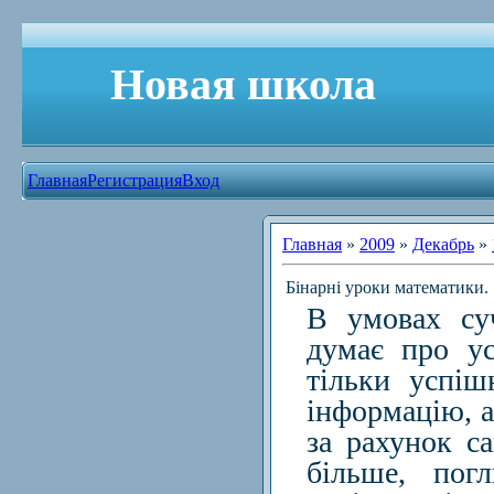
Новая школа
Главная
Регистрация
Вход
Главная
»
2009
»
Декабрь
»
Бінарні уроки математики.
В умовах суч
думає про ус
тільки успіш
інформацію, а
за рахунок са
більше, пог