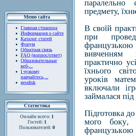
паралельно 
предмету, їхню
Меню сайта
В своїй практ
Главная страница
Информация о сайте
при провед
Каталог статей
французькою
Форум
Обратная связь
вивченням 
FAQ (вопрос/ответ)
практично ус
Образовательные
веб-...
їхнього
світ
І чужому
навчайтесь,...
уроків мате
geodisk
включали іг
за
й
малас
я
п
і
д
Статистика
П
і
дготовка
до
Онлайн всего:
1
мого боку
Гостей:
1
Пользователей:
0
француз
ь
к
ою