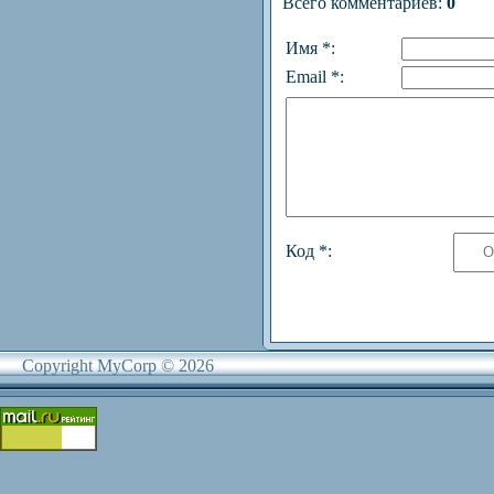
Всего комментариев
:
0
Имя *:
Email *:
Код *:
Copyright MyCorp © 2026