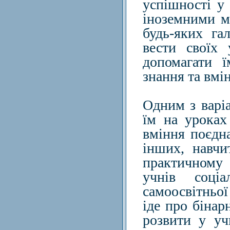
успішності у
іноземними мо
будь-яких га
вести своїх
допомагати ї
знання та вмі
Одним з варіа
їм на уроках
вміння поєдн
інших, навчи
практичному
учнів соціал
самоосвітньо
іде про бінар
розвити у уч