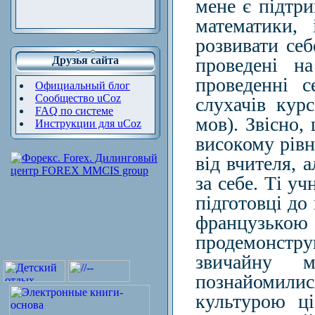
мене є підтри
математики,
р
о
звиват
и
себ
Друзья сайта
проведен
і
н
проведен
ні
с
Официальный блог
Сообщество uCoz
слу
хачів
курс
FAQ по системе
мов
).
Звісно,
Инструкции для uCoz
високому рівн
від вчителя, а
за себе. Ті у
підготовці до
французь
продемонстру
звичайну 
познайомил
культурою ці