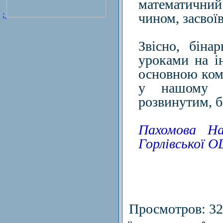
математични
;
чином, засвої
Звісно, біна
уроками на і
основною ком
у нашому с
розвинутим, б
Пахомова На
Горлівської 
Просмотров
: 3