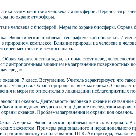
стика взаимодействия человека с атмосферой. Перенос загрязне
Меры по охране атмосферы.
твие человека с биосферой. Меры по охране биосферы. Охрана б
чка. Экологические проблемы географической оболочки. Измен
в природном комплексе. Влияние природы на человека и челов
м своей местности и земного шара.
й. Общая характеристика задач, которые стоят перед человечест
ся с антропогенным влиянием на загрязнение поверхностных в
ая среда».
 океанов. 7 класс. Вступление. Учитель характеризует, что тако
е и для учащихся. Охрана природы на всех материках. Сообщает о
вения и меры по относительно ликвидации неблагоприятных по
экологии океанов. Деятельность человека в океане и связанные
добычи природных ресурсов и. т. д. Давние последствия мировы
е охраны океанов. Проблемы загрязнения и охраны вод океанов.
Южная Америка. Экологические проблемы южных материков. Вза
ческих экосистем. Примеры рационального и нерационального п
не и рациональному использованию ПТК. Антарктида; Экологиче