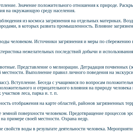
пление. Значение положительного отношения к природе. Раскр
ия на окружающую среду населения.
аблюдения из космоса загрязнения на отдельных материках. Воз
городами, в которых развита промышленность. Влияние загрязне
воды человеком. Источники загрязнения и меры по сбережению в
теристика нежелательных последствий добычи и использования
вотные. Представление о мелиорации. Деградация почвенных (з
й местности. Выполнение правил личного поведения на экскурси
ласс). Вступление. Беседа с учащимися по вопросам положитель
оложительного и отрицательного влияния на природу человека 
участков леса, парка и. т. п.
ость отображения на карте областей, районов загрязненных терр
 земной поверхности человеком. Предотвращение процессов эро
на примере своей местности. Охрана недр.
е свойств воды в результате деятельности человека. Мероприят