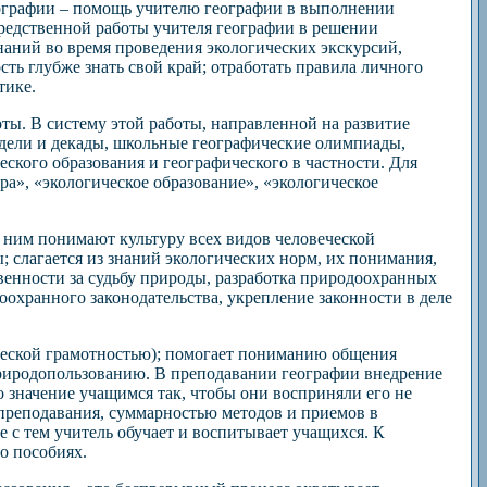
еографии – помощь учителю географии в выполнении
средственной работы учителя географии в решении
наний во время проведения экологических экскурсий,
ть глубже знать свой край; отработать правила личного
тике.
ты. В систему этой работы, направленной на развитие
дели и декады, школьные географические олимпиады,
еского образования и географического в частности. Для
ра», «экологическое образование», «экологическое
д ним понимают культуру всех видов человеческой
; слагается из знаний экологических норм, их понимания,
венности за судьбу природы, разработка природоохранных
охранного законодательства, укрепление законности в деле
ической грамотностью); помогает пониманию общения
природопользованию. В преподавании географии внедрение
о значение учащимся так, чтобы они восприняли его не
й преподавания, суммарностью методов и приемов в
 с тем учитель обучает и воспитывает учащихся. К
о пособиях.