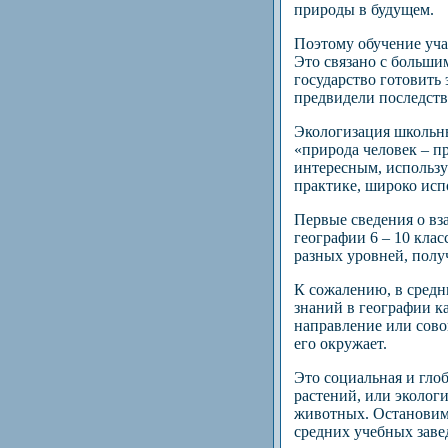
природы в будущем.
Поэтому обучение уча
Это связано с больши
государство готовить
предвидели последств
Экологизация школьны
«природа человек – п
интересным, использу
практике, широко исп
Первые сведения о вз
географии 6 – 10 кла
разных уровней, полу
К сожалению, в средн
знаний в географии к
направление или сово
его окружает.
Это социальная и гло
растений, или экологи
животных. Остановимс
средних учебных заве