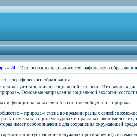
брь
»
24
» Экологизация школьного географического образования
го географического образования.
 используются знания из социальной экологии. Это научная дисц
 природа». Основные направления социальной экологии состоят
ных и функциональных связей в системе «общество – природа».
«общество – природа»; смена во времени разных связей; возможно
роль этических, социокультурных и правовых, экономических, т
которая имеет особое значение для сохранения окружающей среды
ка гармонизации (устранение ненужных противоречий) системы 