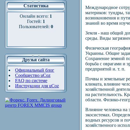
Статистика
Международное сотру
материков: тундры, т
Онлайн всего:
1
возникновения и пути
Гостей:
1
знаний во время изуч
Пользователей:
0
Земля - наш общий до
среды. Виды загрязне
Физическая география
Украины. Общие зада
Сохранение земной по
Друзья сайта
борьба с оврагами и 
предприятий и. т. п.
Официальный блог
Сообщество uCoz
Почвы и земельные ре
FAQ по системе
климата, влияние чел
Инструкции для uCoz
хозяйственной деятел
на растительность. К
области. Физико-геог
Влияние человека на 
экосистемах. Определ
водных ресурсов и по
хозяйственного испол