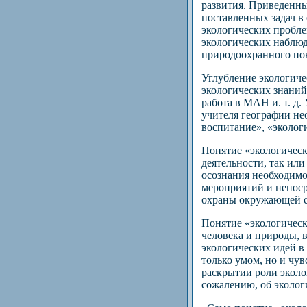
развития. Приведенны
поставленных задач в
экологических пробле
экологических наблюд
природоохранного пов
Углубление экологиче
экологических знаний
работа в МАН и. т. д
учителя географии нео
воспитание», «эколог
Понятие «экологическ
деятельности, так ил
осознания необходимо
мероприятий и непоср
охраны окружающей с
Понятие «экологическ
человека и природы, 
экологических идей в 
только умом, но и чу
раскрытии роли эколо
сожалению, об экологи