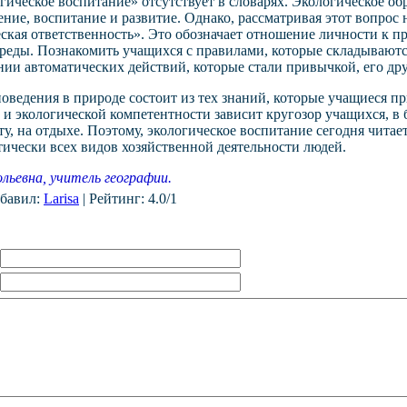
ическое воспитание» отсутствует в словарях. Экологическое об
ение, воспитание и развитие. Однако, рассматривая этот вопрос
еская ответственность». Это обозначает отношение личности к п
еды. Познакомить учащихся с правилами, которые складываются
нии автоматических действий, которые стали привычкой, его др
оведения в природе состоит из тех знаний, которые учащиеся пр
 и экологической компетентности зависит кругозор учащихся, в 
ыту, на отдыхе. Поэтому, экологическое воспитание сегодня чит
ически всех видов хозяйственной деятельности людей.
льевна, учитель географии.
бавил
:
Larisa
|
Рейтинг
:
4.0
/
1