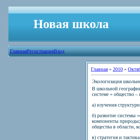
Новая школа
Главная
Регистрация
Вход
Главная
»
2010
»
Октя
Экологизация школьно
В школьной географии
системе « общество –
а) изучения структур
б) развитие системы 
компоненты природы; 
общества в области, 
в) стратегия и такти