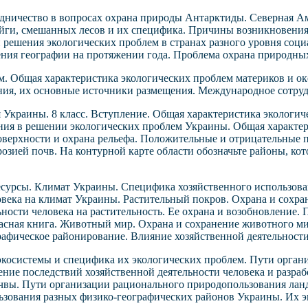
дничество в вопросах охрана природы Антарктиды. Северная Ам
айги, смешанных лесов и их специфика. Причины возникновени
 решения экологических проблем в странах разного уровня соц
ения географии на протяжении года. Проблема охрана природны
м. Общая характеристика экологических проблем материков и о
ния, их основные источники размещения. Международное сотруд
 Украины. 8 класс. Вступление. Общая характеристика экологич
ния в решении экологических проблем Украины. Общая характер
верхности и охрана рельефа. Положительные и отрицательные п
эрозией почв. На контурной карте области обозначьте районы, к
сурсы. Климат Украины. Специфика хозяйственного использован
овека на климат Украины. Растительный покров. Охрана и сохра
ьности человека на растительность. Ее охрана и возобновление
расная книга. Животный мир. Охрана и сохранение животного м
рафическое районирование. Влияние хозяйственной деятельност
экосистемы и специфика их экологических проблем. Пути орган
ение последствий хозяйственной деятельности человека и разраб
чвы. Пути организации рационального природопользования лан
ьзования разных физико-географических районов Украины. Их э