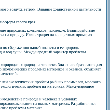
нного воздуха ветром. Влияние хозяйственной деятельности
иосферы своего края.
ение природных комплексов человеком. Взаимодействие
ека на природу. Иллюстрация на конкретных примерах
вом по сбережению нашей планеты и ее природы.
од и вод суши. Международный характер проблемы
е «природа», «природа и человек». Значение образования для
б экологических проблемах материков и океанов, объясняет
следствий.
 с ней экологических проблем рыбных промыслов, морского
х экологических проблем на материках. Международное
имодействие природы и человека в условиях
риродопользования на южных материках. Разработанные
ские проблемы материка.