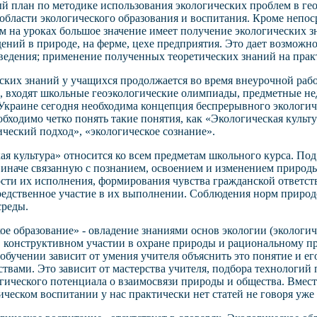
й план по методике использования экологических проблем в г
 области экологического образования и воспитания. Кроме непо
м на уроках большое значение имеет получение экологических з
ений в природе, на ферме, цехе предприятия. Это дает возможнос
едения; применение полученных теоретических знаний на прак
ских знаний у учащихся продолжается во время внеурочной рабо
, входят школьные геоэкологические олимпиады, предметные не
. Украине сегодня необходима концепция беспрерывного экологич
бходимо четко понять такие понятия, как «Экологическая культу
ический подход», «экологическое сознание».
ая культура» относится ко всем предметам школьного курса. По
и иначе связанную с познанием, освоением и изменением природы
сти их исполнения, формирования чувства гражданской ответст
едственное участие в их выполнении. Соблюдения норм природо
реды.
ое образование» - овладение знаниями основ экологии (эколог
в конструктивном участии в охране природы и рациональному 
обучении зависит от умения учителя объяснить это понятие и ег
вствами. Это зависит от мастерства учителя, подбора технологи
гического потенциала о взаимосвязи природы и общества. Вместе
ческом воспитании у нас практически нет статей не говоря уже 