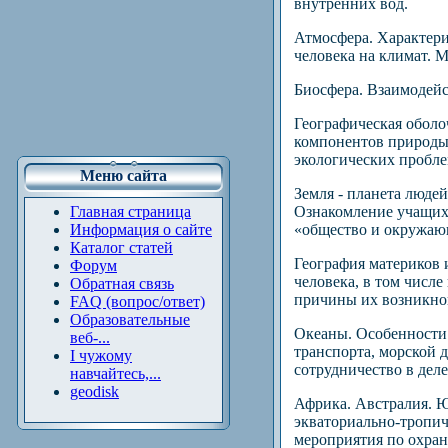
внутренних вод.
Атмосфера. Характери
человека на климат. 
Биосфера. Взаимодейс
Географическая оболо
компонентов природы 
экологических пробле
Меню сайта
Земля - планета люде
Главная страница
Ознакомление учащих
Информация о сайте
«общество и окружающ
Каталог статей
География материков и
Форум
человека, в том числ
Обратная связь
причины их возникно
FAQ (вопрос/ответ)
Образовательные
Океаны. Особенности 
веб-...
транспорта, морской 
І чужому
сотрудничество в дел
навчайтесь,...
geodisk
Африка. Австралия. 
экваториально-тропи
мероприятия по охра