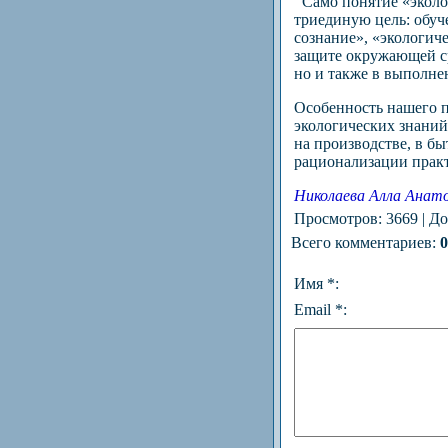
Само понятие «эколог
триединую цель: обуч
сознание», «экологич
защите окружающей ср
но и также в выполне
Особенность нашего п
экологических знаний
на производстве, в б
рационализации практ
Николаева Алла Анато
Просмотров
: 3669 |
До
Всего комментариев
:
0
Имя *:
Email *: