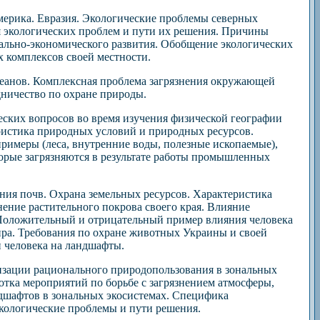
ерика. Евразия. Экологические проблемы северных
я экологических проблем и пути их решения. Причины
иально-экономического развития. Обобщение экологических
х комплексов своей местности.
кеанов. Комплексная проблема загрязнения окружающей
ничество по охране природы.
еских вопросов во время изучения физической географии
истика природных условий и природных ресурсов.
римеры (леса, внутренние воды, полезные ископаемые),
оторые загрязняются в результате работы промышленных
ия почв. Охрана земельных ресурсов. Характеристика
нение растительного покрова своего края. Влияние
. Положительный и отрицательный пример влияния человека
ира. Требования по охране животных Украины и своей
и человека на ландшафты.
изации рационального природопользования в зональных
отка мероприятий по борьбе с загрязнением атмосферы,
дшафтов в зональных экосистемах. Специфика
кологические проблемы и пути решения.