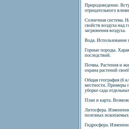
Природоведение. Всту
отрицательного влиян
Солнечная система. Н
свойств воздуха над 
загрязнения воздуха.
Вода. Использование 
Горные породы. Харак
последствий.
Почвы. Растения и жи
охрана растений свое
Общая география (6 к
местности. Примеры п
уборке сада отдельных 
План и карта. Возможн
Литосфера. Изменение
полезных ископаемых 
Гидросфера. Изменени