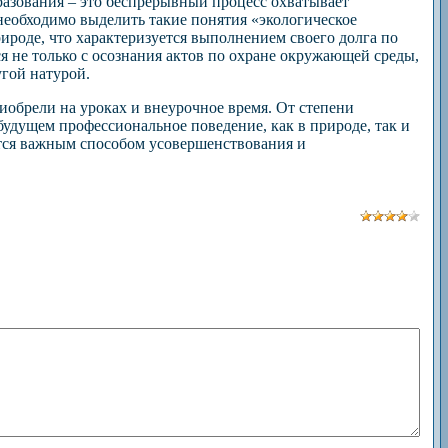
разования – это беспрерывный процесс охватывает
 необходимо выделить такие понятия «экологическое
рироде, что характеризуется выполнением своего долга по
 не только с осознания актов по охране окружающей среды,
угой натурой.
иобрели на уроках и внеурочное время. От степени
будущем профессиональное поведение, как в природе, так и
ается важным способом усовершенствования и