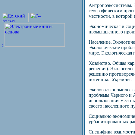
Антропоэкосистемы. Э
географическим прогн
местности, в которой
Экономическая и соци
промышленного произ
Население. Экологиче
;
Экологические пробле
мире. Экологическая 
Хозяйство. Общая хар
решения). Экологичес
решению противоречий
потенциал Украины.
Эколого-экономическа
проблемы Черного и А
использования местны
своего населенного п
Социально-экономичес
урбанизированных рай
Специфика взаимоотно