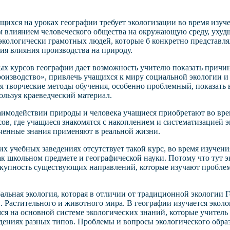
щихся на уроках географии требует экологизации во время изуч
м влиянием человеческого общества на окружающую среду, ухудш
 экологически грамотных людей, которые б конкретно представля
ия влияния производства на природу.
х курсов географии дает возможность учителю показать причин
роизводство», привлечь учащихся к миру социальной экологии и 
я творческие методы обучения, особенно проблемный, показать
ользуя краеведческий материал.
аимодействии природы и человека учащиеся приобретают во врем
ссов, где учащиеся знакомятся с накоплением и систематизацие
ченные знания применяют в реальной жизни.
их учебных заведениях отсутствует такой курс, во время изучен
ак школьном предмете и географической науки. Потому что тут э
купность существующих направлений, которые изучают проблему
бальная экология, которая в отличии от традиционной экологии
. Растительного и животного мира. В географии изучается эколог
я на основной системе экологических знаний, которые учитель 
дениях разных типов. Проблемы и вопросы экологического обра