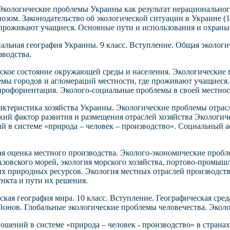
кологические проблемы Украины как результат нерациональног
озом. Законодательство об экологической ситуации в Украине (
 проживают учащиеся. Основные пути и использования и охран
альная география Украины. 9 класс. Вступление. Общая экологи
водства.
ское состояние окружающей среды и населения. Экологические 
мы городов и агломераций местности, где проживают учащиеся.
профориентация. Эколого-социальные проблемы в своей местнос
актеристика хозяйства Украины. Экологические проблемы отрасл
кий фактор развития и размещения отраслей хозяйства Экологич
 в системе «природа – человек – производство». Социальный а
я оценка местного производства. Эколого-экономические пробл
зовского морей, экология морского хозяйства, портово-промыш
х природных ресурсов. Экология местных отраслей производств
ункта и пути их решения.
кая география мира. 10 класс. Вступление. Географическая сре
онов. Глобальные экологические проблемы человечества. Экол
шений в системе «природа – человек - производство» в странах