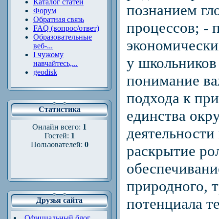
Каталог статей
познанием гл
Форум
Обратная связь
процессов; -
FAQ (вопрос/ответ)
Образовательные
экономически
веб-...
І чужому
у школьников
навчайтесь,...
geodisk
понимание ва
подхода к пр
Статистика
единства окр
Онлайн всего:
1
деятельности 
Гостей:
1
Пользователей:
0
раскрытие ро
обеспечивани
природного, 
потенциала те
Друзья сайта
Официальный блог