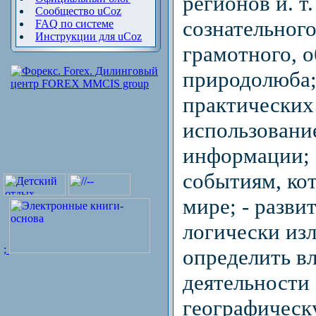
регионов и. т
Сообщество uCoz
сознательного
FAQ по системе
Инструкции для uCoz
грамотного, о
природолюба;
практических
использовани
информации; 
событиям, ко
мире; - разв
логически изл
;
определить в
деятельности
географическ