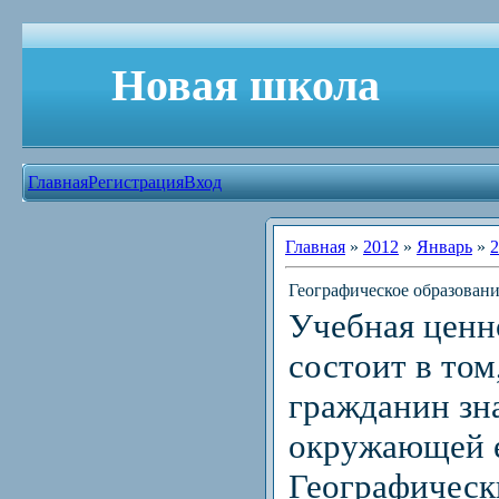
Новая школа
Главная
Регистрация
Вход
Главная
»
2012
»
Январь
»
2
Географическое образовани
Учебная ценн
состоит в том
гражданин зн
окружающей е
Географическ