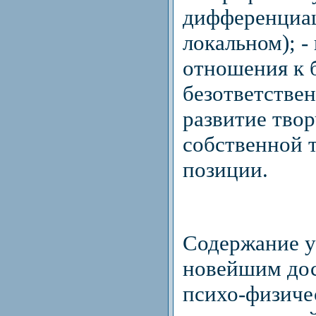
дифференциац
локальном); 
отношения к 
безответстве
развитие тво
собственной 
позиции.
Содержание у
новейшим дос
психо-физиче