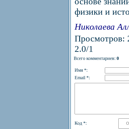
основе знани
физики и ист
Николаева Ал
Просмотров
:
2.0
/
1
Всего комментариев
:
0
Имя *:
Email *:
Код *: