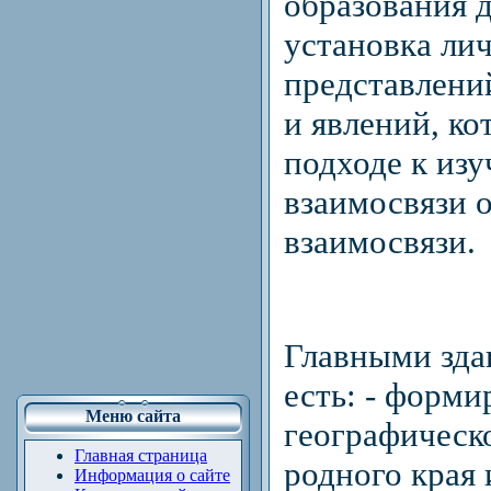
образования д
установка ли
представлени
и явлений, к
подходе к из
взаимосвязи 
взаимосвязи.
Главными зда
есть: - форм
Меню сайта
географическо
Главная страница
родного края 
Информация о сайте