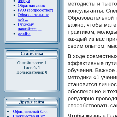
Форум
методисты и тьюто
Обратная связь
консультанты. Спе
FAQ (вопрос/ответ)
Образовательные
Образовательной г
веб-...
важно, чтобы мате
І чужому
навчайтесь,...
практикам, молоды
geodisk
каждый из вас при
своим опытом, мыс
Статистика
В ходе совместны
эффективные пути
Онлайн всего:
1
Гостей:
1
обучения. Важное
Пользователей:
0
методики «1 учени
становится лично
обеспечение и тех
регулярно провод
Друзья сайта
способствовать са
Официальный блог
Чтобы жизнь в Гал
Сообщество uCoz