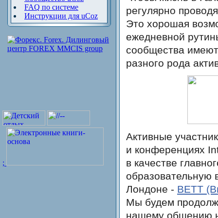
FAQ по системе
регулярно проводя
Инструкции для uCoz
Это хорошая возмо
ежедневной рутины
сообщества имеют
разного рода акти
Активные участни
и конференциях In
в качестве главно
;
образовательную в
Лондоне -
BETT (Br
Мы будем продолж
нашему общению не