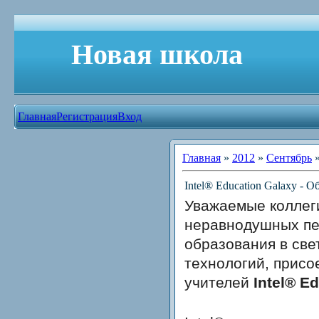
Новая школа
Главная
Регистрация
Вход
Главная
»
2012
»
Сентябрь
Intel® Education Galaxy - О
Уважаемые коллег
неравнодушных пе
образования в св
технологий, присо
учителей
Intel® E